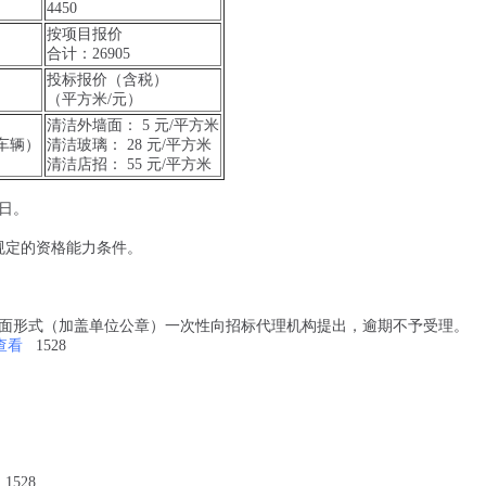
4450
按项目报价
合计：26905
投标报价（含税）
（平方米/元）
清洁外墙面： 5 元/平方米
车辆）
清洁玻璃： 28 元/平方米
清洁店招： 55 元/平方米
1日。
。
规定的资格能力条件。
面形式（加盖单位公章）一次性向招标代理机构提出，逾期不予受理。
查看
1528
1528